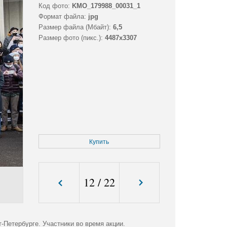
Код фото:
KMO_179988_00031_1
Формат файла:
jpg
Размер файла (Мбайт):
6,5
Размер фото (пикс.):
4487x3307
Купить
12
/
22
-Петербурге. Участники во время акции.