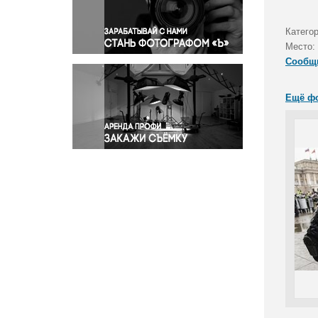
Правосудие
Происшествия и конфликты
Катего
Религия
Место:
Сообщ
Светская жизнь
Спорт
Ещё ф
Экология
Экономика и бизнес