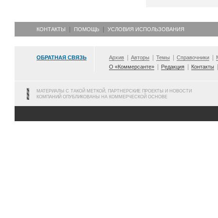
КОНТАКТЫ
ПОМОЩЬ
УСЛОВИЯ ИСПОЛЬЗОВАНИЯ
ОБРАТНАЯ СВЯЗЬ
Архив
Авторы
Темы
Справочники
О «Коммерсанте»
Редакция
Контакты
МАТЕРИАЛЫ С ТАКОЙ МЕТКОЙ, ПАРТНЕРСКИЕ ПРОЕКТЫ И НОВОСТИ
КОМПАНИЙ ОПУБЛИКОВАНЫ НА КОММЕРЧЕСКОЙ ОСНОВЕ