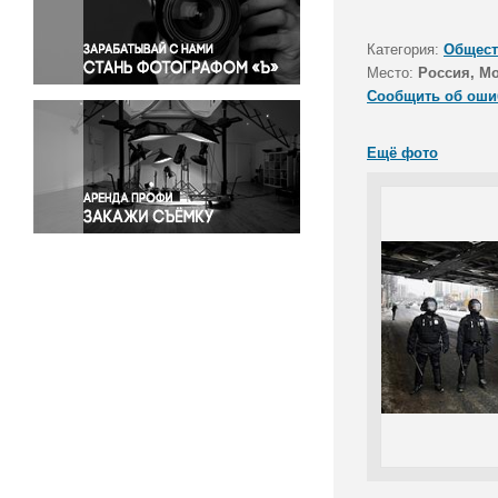
Правосудие
Происшествия и конфликты
Категория:
Общест
Религия
Место:
Россия, М
Сообщить об оши
Светская жизнь
Спорт
Ещё фото
Экология
Экономика и бизнес