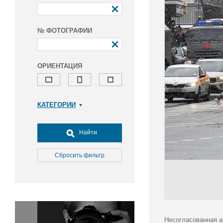
№ ФОТОГРАФИИ
ОРИЕНТАЦИЯ
КАТЕГОРИИ
Армия и ВПК
Досуг, туризм и отдых
Найти
Культура
Медицина
Сбросить фильтр
Наука
Образование
Общество
Окружающая среда
Политика
Несогласованная а