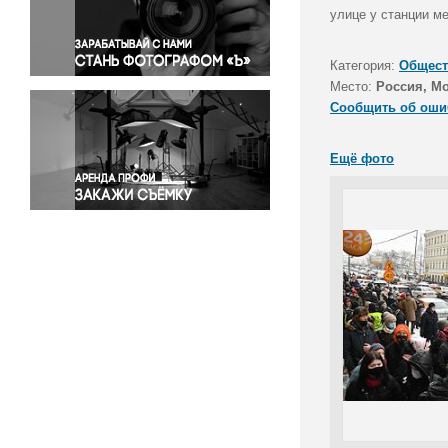
Правосудие
улице у станции ме
Происшествия и конфликты
Религия
Категория:
Общест
Место:
Россия, М
Светская жизнь
Сообщить об оши
Спорт
Экология
Ещё фото
Экономика и бизнес