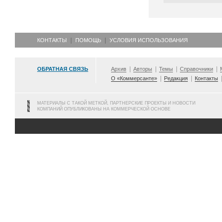
КОНТАКТЫ
ПОМОЩЬ
УСЛОВИЯ ИСПОЛЬЗОВАНИЯ
ОБРАТНАЯ СВЯЗЬ
Архив
Авторы
Темы
Справочники
О «Коммерсанте»
Редакция
Контакты
МАТЕРИАЛЫ С ТАКОЙ МЕТКОЙ, ПАРТНЕРСКИЕ ПРОЕКТЫ И НОВОСТИ
КОМПАНИЙ ОПУБЛИКОВАНЫ НА КОММЕРЧЕСКОЙ ОСНОВЕ