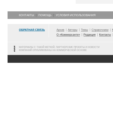
КОНТАКТЫ
ПОМОЩЬ
УСЛОВИЯ ИСПОЛЬЗОВАНИЯ
ОБРАТНАЯ СВЯЗЬ
Архив
Авторы
Темы
Справочники
О «Коммерсанте»
Редакция
Контакты
МАТЕРИАЛЫ С ТАКОЙ МЕТКОЙ, ПАРТНЕРСКИЕ ПРОЕКТЫ И НОВОСТИ
КОМПАНИЙ ОПУБЛИКОВАНЫ НА КОММЕРЧЕСКОЙ ОСНОВЕ