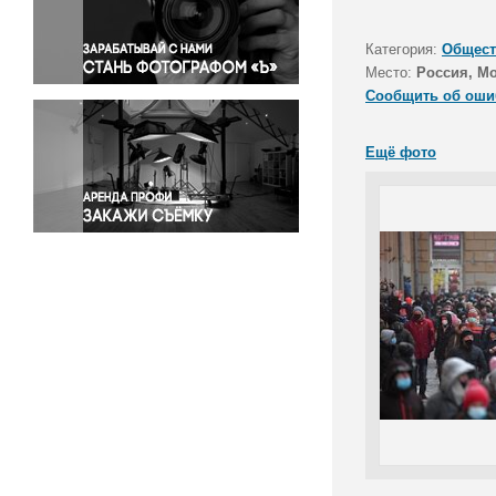
Правосудие
Происшествия и конфликты
Категория:
Общест
Религия
Место:
Россия, М
Сообщить об оши
Светская жизнь
Спорт
Ещё фото
Экология
Экономика и бизнес