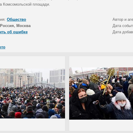
на Комсомольской площади.
рия:
Общество
Автор и аг
Россия, Москва
Дата собы
ить об ошибке
Дата доба
ото