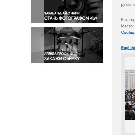
Правосудие
руках 
Происшествия и конфликты
Религия
Катего
Место:
Светская жизнь
Сообщ
Спорт
Экология
Ещё ф
Экономика и бизнес