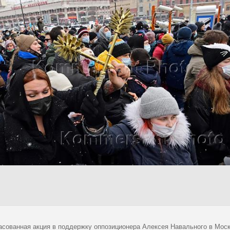
асованная акция в поддержку оппозиционера Алексея Навального в Моск