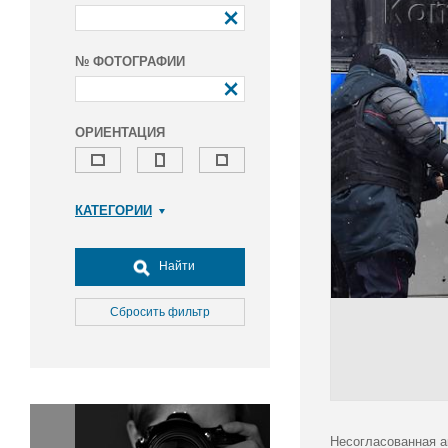
№ ФОТОГРАФИИ
ОРИЕНТАЦИЯ
КАТЕГОРИИ
Армия и ВПК
Досуг, туризм и отдых
Найти
Культура
Медицина
Сбросить фильтр
Наука
Образование
Общество
Окружающая среда
Политика
Несогласованная а