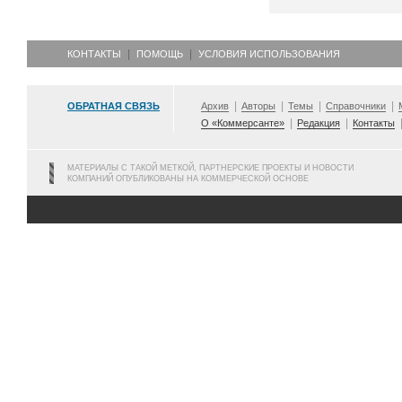
КОНТАКТЫ
ПОМОЩЬ
УСЛОВИЯ ИСПОЛЬЗОВАНИЯ
ОБРАТНАЯ СВЯЗЬ
Архив
Авторы
Темы
Справочники
О «Коммерсанте»
Редакция
Контакты
МАТЕРИАЛЫ С ТАКОЙ МЕТКОЙ, ПАРТНЕРСКИЕ ПРОЕКТЫ И НОВОСТИ
КОМПАНИЙ ОПУБЛИКОВАНЫ НА КОММЕРЧЕСКОЙ ОСНОВЕ