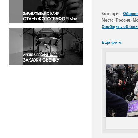
Правосудие
Происшествия и конфликты
Категория:
Общест
Религия
Место:
Россия, М
Сообщить об оши
Светская жизнь
Спорт
Ещё фото
Экология
Экономика и бизнес