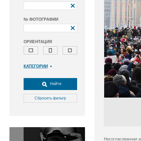
№ ФОТОГРАФИИ
ОРИЕНТАЦИЯ
КАТЕГОРИИ
Армия и ВПК
Досуг, туризм и отдых
Найти
Культура
Медицина
Сбросить фильтр
Наука
Образование
Общество
Окружающая среда
Политика
Несогласованная а