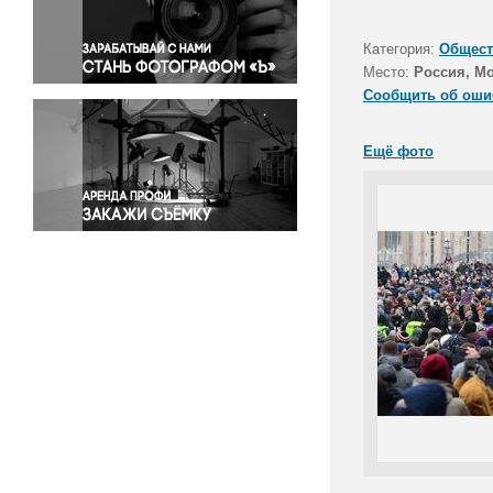
Правосудие
Происшествия и конфликты
Категория:
Общест
Религия
Место:
Россия, М
Сообщить об оши
Светская жизнь
Спорт
Ещё фото
Экология
Экономика и бизнес