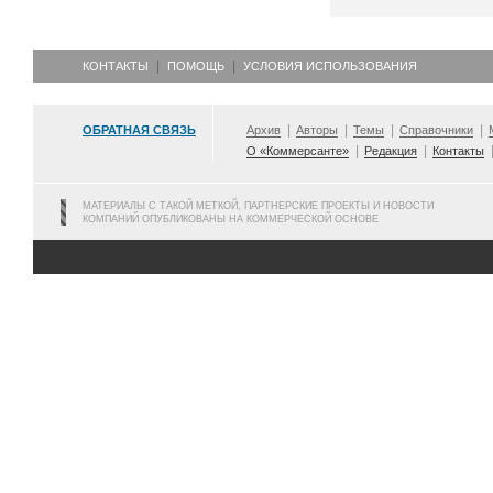
КОНТАКТЫ
ПОМОЩЬ
УСЛОВИЯ ИСПОЛЬЗОВАНИЯ
ОБРАТНАЯ СВЯЗЬ
Архив
Авторы
Темы
Справочники
О «Коммерсанте»
Редакция
Контакты
МАТЕРИАЛЫ С ТАКОЙ МЕТКОЙ, ПАРТНЕРСКИЕ ПРОЕКТЫ И НОВОСТИ
КОМПАНИЙ ОПУБЛИКОВАНЫ НА КОММЕРЧЕСКОЙ ОСНОВЕ