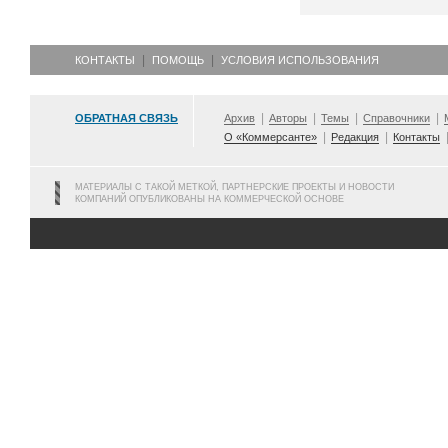
КОНТАКТЫ
ПОМОЩЬ
УСЛОВИЯ ИСПОЛЬЗОВАНИЯ
ОБРАТНАЯ СВЯЗЬ
Архив
Авторы
Темы
Справочники
О «Коммерсанте»
Редакция
Контакты
МАТЕРИАЛЫ С ТАКОЙ МЕТКОЙ, ПАРТНЕРСКИЕ ПРОЕКТЫ И НОВОСТИ
КОМПАНИЙ ОПУБЛИКОВАНЫ НА КОММЕРЧЕСКОЙ ОСНОВЕ