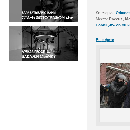
Правосудие
Происшествия и конфликты
Категория:
Общест
Религия
Место:
Россия, М
Сообщить об оши
Светская жизнь
Спорт
Ещё фото
Экология
Экономика и бизнес