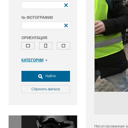
№ ФОТОГРАФИИ
ОРИЕНТАЦИЯ
КАТЕГОРИИ
Армия и ВПК
Досуг, туризм и отдых
Найти
Культура
Медицина
Сбросить фильтр
Наука
Образование
Общество
Окружающая среда
Политика
Несогласованная а