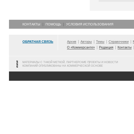
КОНТАКТЫ
ПОМОЩЬ
УСЛОВИЯ ИСПОЛЬЗОВАНИЯ
ОБРАТНАЯ СВЯЗЬ
Архив
Авторы
Темы
Справочники
О «Коммерсанте»
Редакция
Контакты
МАТЕРИАЛЫ С ТАКОЙ МЕТКОЙ, ПАРТНЕРСКИЕ ПРОЕКТЫ И НОВОСТИ
КОМПАНИЙ ОПУБЛИКОВАНЫ НА КОММЕРЧЕСКОЙ ОСНОВЕ