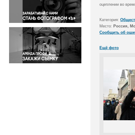
Правосудие
оцеплении во врем
Происшествия и конфликты
Религия
Категория:
Общест
Место:
Россия, М
Светская жизнь
Сообщить об оши
Спорт
Экология
Ещё фото
Экономика и бизнес