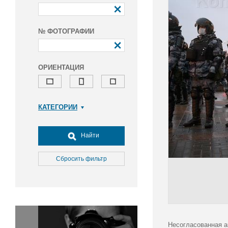
№ ФОТОГРАФИИ
ОРИЕНТАЦИЯ
КАТЕГОРИИ
Армия и ВПК
Досуг, туризм и отдых
Найти
Культура
Медицина
Сбросить фильтр
Наука
Образование
Общество
Окружающая среда
Политика
Несогласованная а