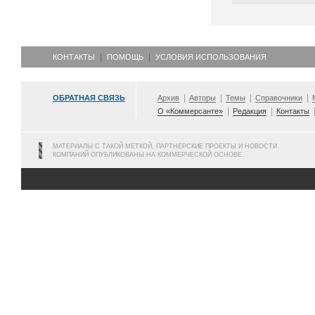
КОНТАКТЫ
ПОМОЩЬ
УСЛОВИЯ ИСПОЛЬЗОВАНИЯ
ОБРАТНАЯ СВЯЗЬ
Архив
Авторы
Темы
Справочники
О «Коммерсанте»
Редакция
Контакты
МАТЕРИАЛЫ С ТАКОЙ МЕТКОЙ, ПАРТНЕРСКИЕ ПРОЕКТЫ И НОВОСТИ
КОМПАНИЙ ОПУБЛИКОВАНЫ НА КОММЕРЧЕСКОЙ ОСНОВЕ