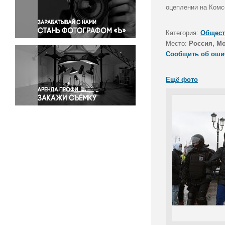
Правосудие
оцеплении на Ком
Происшествия и конфликты
Религия
Категория:
Общест
Место:
Россия, М
Светская жизнь
Сообщить об оши
Спорт
Экология
Ещё фото
Экономика и бизнес