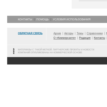
КОНТАКТЫ
ПОМОЩЬ
УСЛОВИЯ ИСПОЛЬЗОВАНИЯ
ОБРАТНАЯ СВЯЗЬ
Архив
Авторы
Темы
Справочники
О «Коммерсанте»
Редакция
Контакты
МАТЕРИАЛЫ С ТАКОЙ МЕТКОЙ, ПАРТНЕРСКИЕ ПРОЕКТЫ И НОВОСТИ
КОМПАНИЙ ОПУБЛИКОВАНЫ НА КОММЕРЧЕСКОЙ ОСНОВЕ