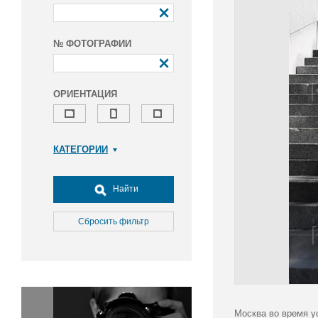
№ ФОТОГРАФИИ
ОРИЕНТАЦИЯ
КАТЕГОРИИ
Армия и ВПК
Досуг, туризм и отдых
Найти
Культура
Медицина
Сбросить фильтр
Наука
Образование
Общество
Окружающая среда
Политика
Москва во время у