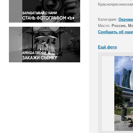
Правосудие
Краснопресненская
Происшествия и конфликты
Религия
Категория:
Окружа
Место:
Россия, М
Светская жизнь
Сообщить об оши
Спорт
Экология
Ещё фото
Экономика и бизнес