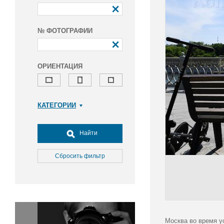
№ ФОТОГРАФИИ
ОРИЕНТАЦИЯ
КАТЕГОРИИ
Армия и ВПК
Досуг, туризм и отдых
Найти
Культура
Медицина
Сбросить фильтр
Наука
Образование
Общество
Окружающая среда
Политика
Москва во время у