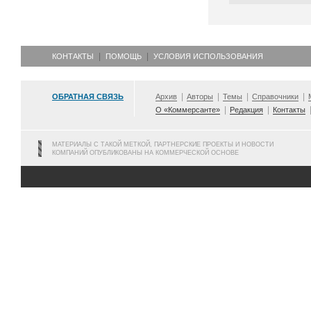
КОНТАКТЫ
ПОМОЩЬ
УСЛОВИЯ ИСПОЛЬЗОВАНИЯ
ОБРАТНАЯ СВЯЗЬ
Архив
Авторы
Темы
Справочники
О «Коммерсанте»
Редакция
Контакты
МАТЕРИАЛЫ С ТАКОЙ МЕТКОЙ, ПАРТНЕРСКИЕ ПРОЕКТЫ И НОВОСТИ
КОМПАНИЙ ОПУБЛИКОВАНЫ НА КОММЕРЧЕСКОЙ ОСНОВЕ