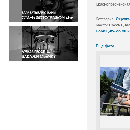
Правосудие
Краснопресненская
Происшествия и конфликты
Религия
Категория:
Окружа
Место:
Россия, М
Светская жизнь
Сообщить об оши
Спорт
Экология
Ещё фото
Экономика и бизнес