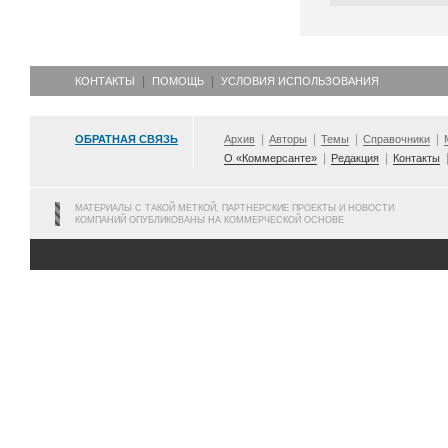
КОНТАКТЫ
ПОМОЩЬ
УСЛОВИЯ ИСПОЛЬЗОВАНИЯ
ОБРАТНАЯ СВЯЗЬ
Архив
Авторы
Темы
Справочники
О «Коммерсанте»
Редакция
Контакты
МАТЕРИАЛЫ С ТАКОЙ МЕТКОЙ, ПАРТНЕРСКИЕ ПРОЕКТЫ И НОВОСТИ
КОМПАНИЙ ОПУБЛИКОВАНЫ НА КОММЕРЧЕСКОЙ ОСНОВЕ