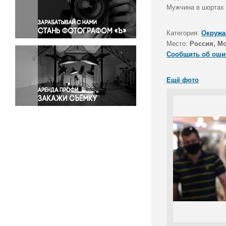
Правосудие
Мужчина в шортах 
Происшествия и конфликты
Религия
Категория:
Окружа
Место:
Россия, М
Светская жизнь
Сообщить об оши
Спорт
Экология
Ещё фото
Экономика и бизнес