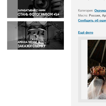
Правосудие
Происшествия и конфликты
Категория:
Окружа
Религия
Место:
Россия, Ар
Сообщить об оши
Светская жизнь
Спорт
Ещё фото
Экология
Экономика и бизнес