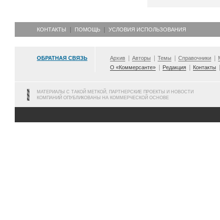
КОНТАКТЫ
ПОМОЩЬ
УСЛОВИЯ ИСПОЛЬЗОВАНИЯ
ОБРАТНАЯ СВЯЗЬ
Архив
Авторы
Темы
Справочники
О «Коммерсанте»
Редакция
Контакты
МАТЕРИАЛЫ С ТАКОЙ МЕТКОЙ, ПАРТНЕРСКИЕ ПРОЕКТЫ И НОВОСТИ
КОМПАНИЙ ОПУБЛИКОВАНЫ НА КОММЕРЧЕСКОЙ ОСНОВЕ