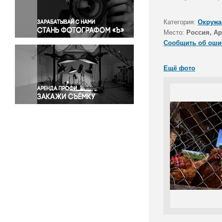
Правосудие
Происшествия и конфликты
Категория:
Окружа
Религия
Место:
Россия, Ар
Сообщить об оши
Светская жизнь
Спорт
Ещё фото
Экология
Экономика и бизнес