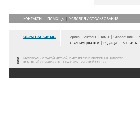
КОНТАКТЫ
ПОМОЩЬ
УСЛОВИЯ ИСПОЛЬЗОВАНИЯ
ОБРАТНАЯ СВЯЗЬ
Архив
Авторы
Темы
Справочники
О «Коммерсанте»
Редакция
Контакты
МАТЕРИАЛЫ С ТАКОЙ МЕТКОЙ, ПАРТНЕРСКИЕ ПРОЕКТЫ И НОВОСТИ
КОМПАНИЙ ОПУБЛИКОВАНЫ НА КОММЕРЧЕСКОЙ ОСНОВЕ