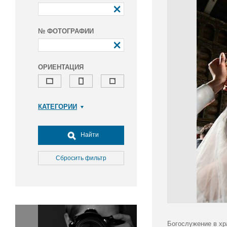
№ ФОТОГРАФИИ
ОРИЕНТАЦИЯ
КАТЕГОРИИ
Армия и ВПК
Досуг, туризм и отдых
Найти
Культура
Медицина
Сбросить фильтр
Наука
Образование
Общество
Окружающая среда
Политика
Богослужение в хр