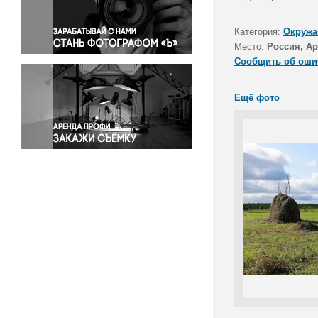
Правосудие
Происшествия и конфликты
Категория:
Окружа
Религия
Место:
Россия, Ар
Сообщить об оши
Светская жизнь
Спорт
Ещё фото
Экология
Экономика и бизнес