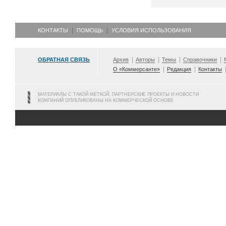
КОНТАКТЫ
ПОМОЩЬ
УСЛОВИЯ ИСПОЛЬЗОВАНИЯ
ОБРАТНАЯ СВЯЗЬ
Архив
Авторы
Темы
Справочники
О «Коммерсанте»
Редакция
Контакты
МАТЕРИАЛЫ С ТАКОЙ МЕТКОЙ, ПАРТНЕРСКИЕ ПРОЕКТЫ И НОВОСТИ
КОМПАНИЙ ОПУБЛИКОВАНЫ НА КОММЕРЧЕСКОЙ ОСНОВЕ