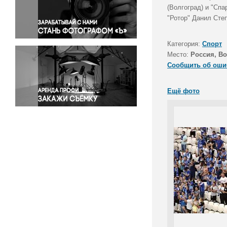
Правосудие
(Волгоград) и "Спа
"Ротор" Данил Степ
Происшествия и конфликты
Религия
Категория:
Спорт
Светская жизнь
Место:
Россия, Во
Спорт
Сообщить об оши
Экология
Экономика и бизнес
Ещё фото