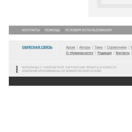
КОНТАКТЫ
ПОМОЩЬ
УСЛОВИЯ ИСПОЛЬЗОВАНИЯ
ОБРАТНАЯ СВЯЗЬ
Архив
Авторы
Темы
Справочники
О «Коммерсанте»
Редакция
Контакты
МАТЕРИАЛЫ С ТАКОЙ МЕТКОЙ, ПАРТНЕРСКИЕ ПРОЕКТЫ И НОВОСТИ
КОМПАНИЙ ОПУБЛИКОВАНЫ НА КОММЕРЧЕСКОЙ ОСНОВЕ