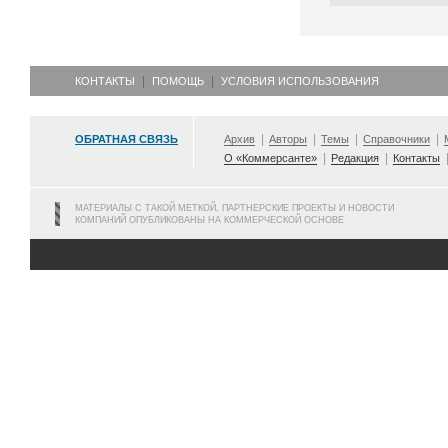
КОНТАКТЫ
ПОМОЩЬ
УСЛОВИЯ ИСПОЛЬЗОВАНИЯ
ОБРАТНАЯ СВЯЗЬ
Архив
Авторы
Темы
Справочники
О «Коммерсанте»
Редакция
Контакты
МАТЕРИАЛЫ С ТАКОЙ МЕТКОЙ, ПАРТНЕРСКИЕ ПРОЕКТЫ И НОВОСТИ
КОМПАНИЙ ОПУБЛИКОВАНЫ НА КОММЕРЧЕСКОЙ ОСНОВЕ