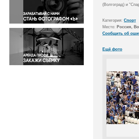
Правосудие
(Волгоград) и "Спа
Происшествия и конфликты
Религия
Категория:
Спорт
Место:
Россия, Во
Светская жизнь
Сообщить об оши
Спорт
Экология
Ещё фото
Экономика и бизнес