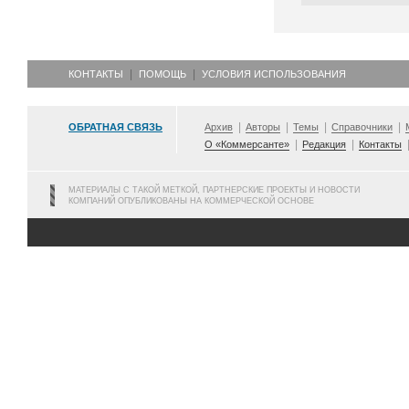
КОНТАКТЫ
ПОМОЩЬ
УСЛОВИЯ ИСПОЛЬЗОВАНИЯ
ОБРАТНАЯ СВЯЗЬ
Архив
Авторы
Темы
Справочники
О «Коммерсанте»
Редакция
Контакты
МАТЕРИАЛЫ С ТАКОЙ МЕТКОЙ, ПАРТНЕРСКИЕ ПРОЕКТЫ И НОВОСТИ
КОМПАНИЙ ОПУБЛИКОВАНЫ НА КОММЕРЧЕСКОЙ ОСНОВЕ