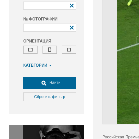
№ ФОТОГРАФИИ
ОРИЕНТАЦИЯ
КАТЕГОРИИ
Армия и ВПК
Досуг, туризм и отдых
Найти
Культура
Медицина
Сбросить фильтр
Наука
Образование
Общество
Окружающая среда
Политика
Российская Премье