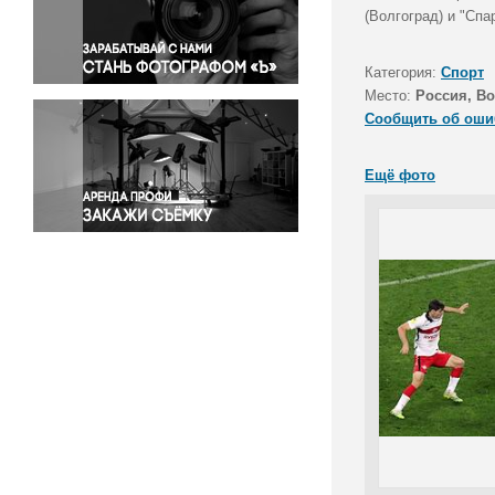
Правосудие
(Волгоград) и "Спа
Происшествия и конфликты
Религия
Категория:
Спорт
Место:
Россия, Во
Светская жизнь
Сообщить об оши
Спорт
Экология
Ещё фото
Экономика и бизнес