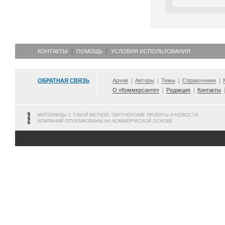
КОНТАКТЫ
ПОМОЩЬ
УСЛОВИЯ ИСПОЛЬЗОВАНИЯ
ОБРАТНАЯ СВЯЗЬ
Архив
Авторы
Темы
Справочники
О «Коммерсанте»
Редакция
Контакты
МАТЕРИАЛЫ С ТАКОЙ МЕТКОЙ, ПАРТНЕРСКИЕ ПРОЕКТЫ И НОВОСТИ
КОМПАНИЙ ОПУБЛИКОВАНЫ НА КОММЕРЧЕСКОЙ ОСНОВЕ