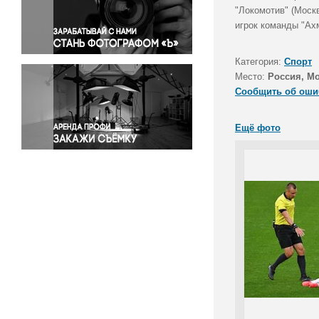
Правосудие
"Локомотив" (Москв
игрок команды "Ах
Происшествия и конфликты
Религия
Категория:
Спорт
Светская жизнь
Место:
Россия, М
Спорт
Сообщить об оши
Экология
Экономика и бизнес
Ещё фото