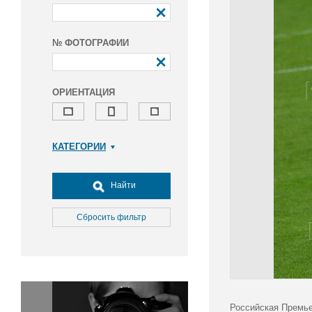
№ ФОТОГРАФИИ
ОРИЕНТАЦИЯ
КАТЕГОРИИ
Армия и ВПК
Досуг, туризм и отдых
Найти
Культура
Медицина
Сбросить фильтр
Наука
Образование
Общество
Окружающая среда
Политика
Российская Премье