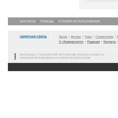
КОНТАКТЫ
ПОМОЩЬ
УСЛОВИЯ ИСПОЛЬЗОВАНИЯ
ОБРАТНАЯ СВЯЗЬ
Архив
Авторы
Темы
Справочники
О «Коммерсанте»
Редакция
Контакты
МАТЕРИАЛЫ С ТАКОЙ МЕТКОЙ, ПАРТНЕРСКИЕ ПРОЕКТЫ И НОВОСТИ
КОМПАНИЙ ОПУБЛИКОВАНЫ НА КОММЕРЧЕСКОЙ ОСНОВЕ