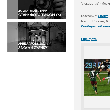
Правосудие
"Локомотив" (Москв
Происшествия и конфликты
Религия
Категория:
Спорт
Место:
Россия, М
Светская жизнь
Сообщить об оши
Спорт
Экология
Ещё фото
Экономика и бизнес