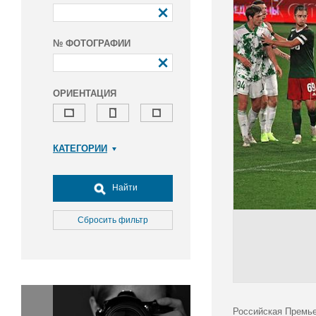
№ ФОТОГРАФИИ
ОРИЕНТАЦИЯ
КАТЕГОРИИ
Армия и ВПК
Досуг, туризм и отдых
Найти
Культура
Медицина
Сбросить фильтр
Наука
Образование
Общество
Окружающая среда
Политика
Российская Премье