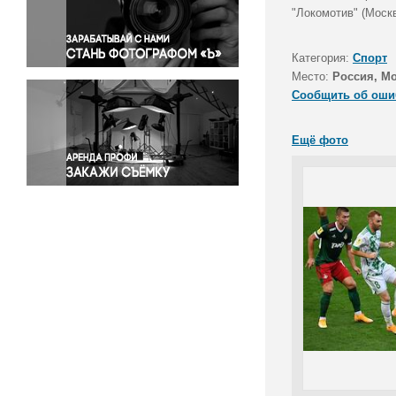
Правосудие
"Локомотив" (Москв
Происшествия и конфликты
Религия
Категория:
Спорт
Место:
Россия, М
Светская жизнь
Сообщить об оши
Спорт
Экология
Ещё фото
Экономика и бизнес