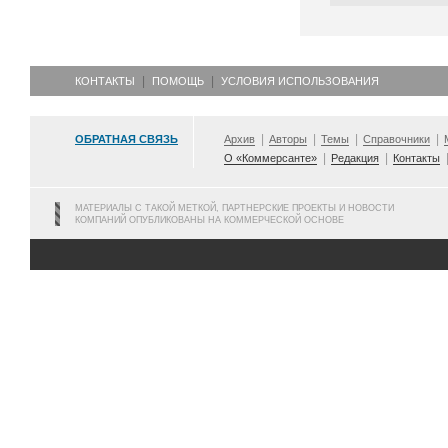
КОНТАКТЫ
ПОМОЩЬ
УСЛОВИЯ ИСПОЛЬЗОВАНИЯ
ОБРАТНАЯ СВЯЗЬ
Архив
Авторы
Темы
Справочники
О «Коммерсанте»
Редакция
Контакты
МАТЕРИАЛЫ С ТАКОЙ МЕТКОЙ, ПАРТНЕРСКИЕ ПРОЕКТЫ И НОВОСТИ
КОМПАНИЙ ОПУБЛИКОВАНЫ НА КОММЕРЧЕСКОЙ ОСНОВЕ