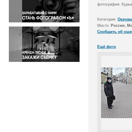
Правосудие
фотография. Курьер
Происшествия и конфликты
Религия
Категория:
Окружа
Место:
Россия, М
Светская жизнь
Сообщить об оши
Спорт
Экология
Ещё фото
Экономика и бизнес