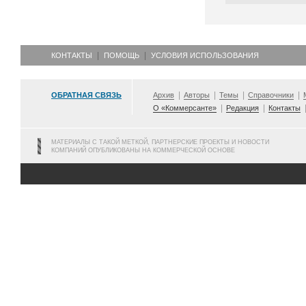
КОНТАКТЫ
ПОМОЩЬ
УСЛОВИЯ ИСПОЛЬЗОВАНИЯ
ОБРАТНАЯ СВЯЗЬ
Архив
Авторы
Темы
Справочники
О «Коммерсанте»
Редакция
Контакты
МАТЕРИАЛЫ С ТАКОЙ МЕТКОЙ, ПАРТНЕРСКИЕ ПРОЕКТЫ И НОВОСТИ
КОМПАНИЙ ОПУБЛИКОВАНЫ НА КОММЕРЧЕСКОЙ ОСНОВЕ