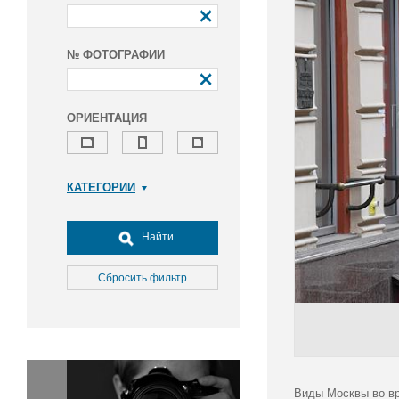
№ ФОТОГРАФИИ
ОРИЕНТАЦИЯ
КАТЕГОРИИ
Армия и ВПК
Досуг, туризм и отдых
Найти
Культура
Медицина
Сбросить фильтр
Наука
Образование
Общество
Окружающая среда
Политика
Виды Москвы во вр