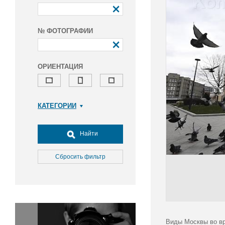
№ ФОТОГРАФИИ
ОРИЕНТАЦИЯ
КАТЕГОРИИ
Армия и ВПК
Досуг, туризм и отдых
Найти
Культура
Медицина
Сбросить фильтр
Наука
Образование
Общество
Окружающая среда
Политика
Виды Москвы во вр