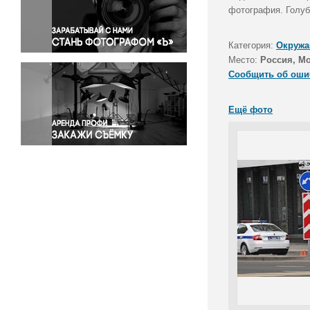
Правосудие
фотография. Голуб
Происшествия и конфликты
Религия
Категория:
Окружа
Место:
Россия, М
Светская жизнь
Сообщить об оши
Спорт
Экология
Ещё фото
Экономика и бизнес