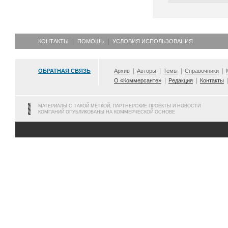
КОНТАКТЫ
ПОМОЩЬ
УСЛОВИЯ ИСПОЛЬЗОВАНИЯ
ОБРАТНАЯ СВЯЗЬ
Архив
Авторы
Темы
Справочники
О «Коммерсанте»
Редакция
Контакты
МАТЕРИАЛЫ С ТАКОЙ МЕТКОЙ, ПАРТНЕРСКИЕ ПРОЕКТЫ И НОВОСТИ
КОМПАНИЙ ОПУБЛИКОВАНЫ НА КОММЕРЧЕСКОЙ ОСНОВЕ