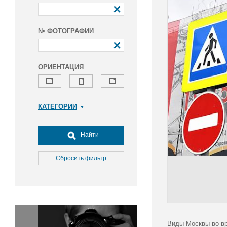
№ ФОТОГРАФИИ
ОРИЕНТАЦИЯ
КАТЕГОРИИ
Армия и ВПК
Досуг, туризм и отдых
Найти
Культура
Медицина
Сбросить фильтр
Наука
Образование
Общество
Окружающая среда
Политика
Виды Москвы во вр