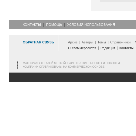
КОНТАКТЫ
ПОМОЩЬ
УСЛОВИЯ ИСПОЛЬЗОВАНИЯ
ОБРАТНАЯ СВЯЗЬ
Архив
Авторы
Темы
Справочники
О «Коммерсанте»
Редакция
Контакты
МАТЕРИАЛЫ С ТАКОЙ МЕТКОЙ, ПАРТНЕРСКИЕ ПРОЕКТЫ И НОВОСТИ
КОМПАНИЙ ОПУБЛИКОВАНЫ НА КОММЕРЧЕСКОЙ ОСНОВЕ