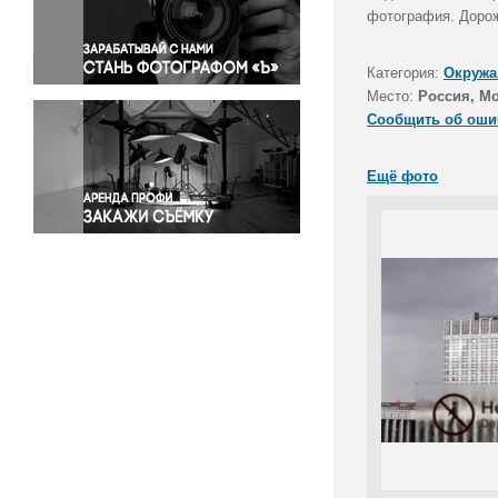
Правосудие
фотография. Дорож
Происшествия и конфликты
Религия
Категория:
Окружа
Место:
Россия, М
Светская жизнь
Сообщить об оши
Спорт
Экология
Ещё фото
Экономика и бизнес