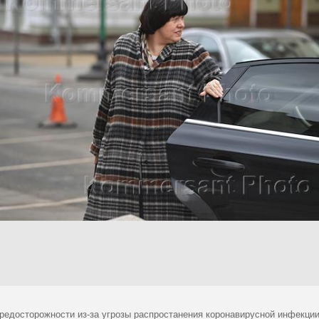
редосторожности из-за угрозы распростанения коронавирусной инфекци