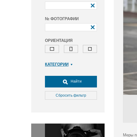
№ ФОТОГРАФИИ
ОРИЕНТАЦИЯ
КАТЕГОРИИ
Армия и ВПК
Досуг, туризм и отдых
Найти
Культура
Медицина
Сбросить фильтр
Наука
Образование
Общество
Окружающая среда
Политика
Меры п