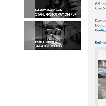
Правосудие
(СФ) Р
Оренбу
Происшествия и конфликты
Религия
Катего
Светская жизнь
Место:
Спорт
Сообщ
Экология
Экономика и бизнес
Ещё ф