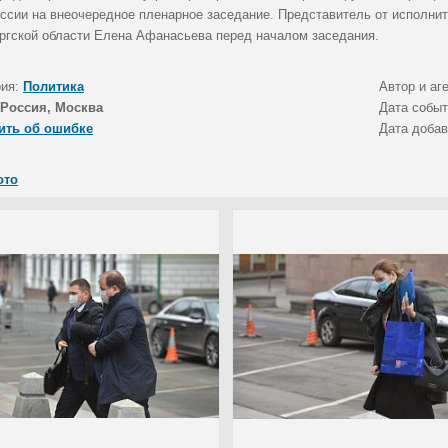
оссии на внеочередное пленарное заседание. Представитель от исполнит
ргской области Елена Афанасьева перед началом заседания.
рия:
Политика
Автор и аг
Россия, Москва
Дата собы
ить об ошибке
Дата доба
ото