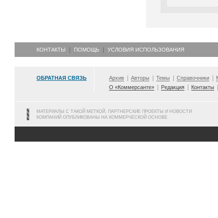
КОНТАКТЫ
ПОМОЩЬ
УСЛОВИЯ ИСПОЛЬЗОВАНИЯ
ОБРАТНАЯ СВЯЗЬ
Архив
Авторы
Темы
Справочники
О «Коммерсанте»
Редакция
Контакты
МАТЕРИАЛЫ С ТАКОЙ МЕТКОЙ, ПАРТНЕРСКИЕ ПРОЕКТЫ И НОВОСТИ
КОМПАНИЙ ОПУБЛИКОВАНЫ НА КОММЕРЧЕСКОЙ ОСНОВЕ