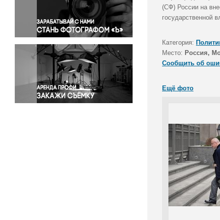
Правосудие
(СФ) России на вн
государственной в
Происшествия и конфликты
Религия
Категория:
Полити
Светская жизнь
Место:
Россия, М
Спорт
Сообщить об оши
Экология
Экономика и бизнес
Ещё фото