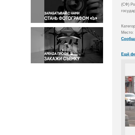
Правосудие
(СФ) Р
госуда
Происшествия и конфликты
Религия
Катего
Светская жизнь
Место:
Спорт
Сообщ
Экология
Экономика и бизнес
Ещё ф