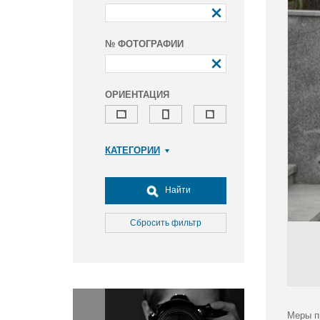
№ ФОТОГРАФИИ
ОРИЕНТАЦИЯ
КАТЕГОРИИ
Армия и ВПК
Досуг, туризм и отдых
Найти
Культура
Медицина
Сбросить фильтр
Наука
Образование
Общество
Окружающая среда
Политика
Меры п