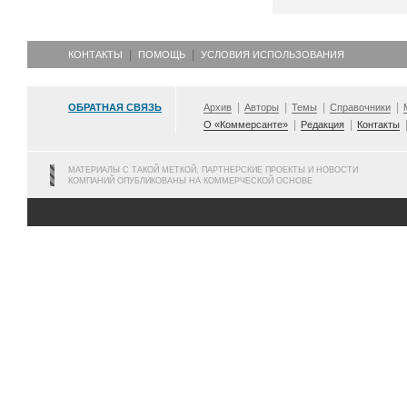
КОНТАКТЫ
ПОМОЩЬ
УСЛОВИЯ ИСПОЛЬЗОВАНИЯ
ОБРАТНАЯ СВЯЗЬ
Архив
Авторы
Темы
Справочники
О «Коммерсанте»
Редакция
Контакты
МАТЕРИАЛЫ С ТАКОЙ МЕТКОЙ, ПАРТНЕРСКИЕ ПРОЕКТЫ И НОВОСТИ
КОМПАНИЙ ОПУБЛИКОВАНЫ НА КОММЕРЧЕСКОЙ ОСНОВЕ