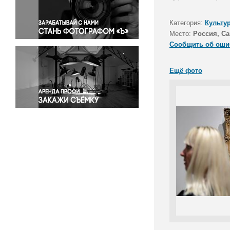
Правосудие
Происшествия и конфликты
Категория:
Культу
Религия
Место:
Россия, Са
Сообщить об оши
Светская жизнь
Спорт
Ещё фото
Экология
Экономика и бизнес