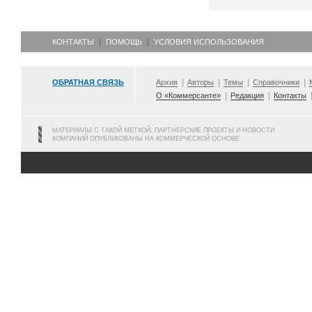
КОНТАКТЫ
ПОМОЩЬ
УСЛОВИЯ ИСПОЛЬЗОВАНИЯ
ОБРАТНАЯ СВЯЗЬ
Архив
Авторы
Темы
Справочники
О «Коммерсанте»
Редакция
Контакты
МАТЕРИАЛЫ С ТАКОЙ МЕТКОЙ, ПАРТНЕРСКИЕ ПРОЕКТЫ И НОВОСТИ
КОМПАНИЙ ОПУБЛИКОВАНЫ НА КОММЕРЧЕСКОЙ ОСНОВЕ