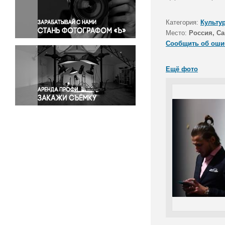
Правосудие
Происшествия и конфликты
Категория:
Культу
Религия
Место:
Россия, Са
Сообщить об оши
Светская жизнь
Спорт
Ещё фото
Экология
Экономика и бизнес