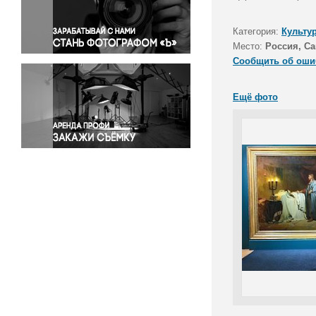
Правосудие
Происшествия и конфликты
Категория:
Культу
Религия
Место:
Россия, Са
Сообщить об оши
Светская жизнь
Спорт
Ещё фото
Экология
Экономика и бизнес