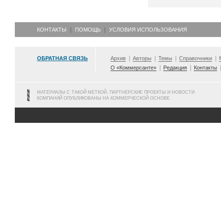
КОНТАКТЫ
ПОМОЩЬ
УСЛОВИЯ ИСПОЛЬЗОВАНИЯ
ОБРАТНАЯ СВЯЗЬ
Архив
Авторы
Темы
Справочники
О «Коммерсанте»
Редакция
Контакты
МАТЕРИАЛЫ С ТАКОЙ МЕТКОЙ, ПАРТНЕРСКИЕ ПРОЕКТЫ И НОВОСТИ
КОМПАНИЙ ОПУБЛИКОВАНЫ НА КОММЕРЧЕСКОЙ ОСНОВЕ