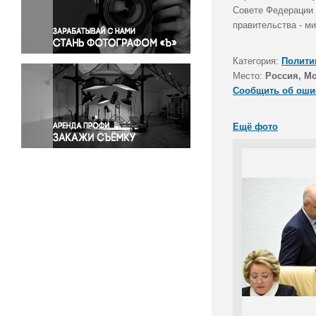
Правосудие
Совете Федерации 
правительства - м
Происшествия и конфликты
Религия
Категория:
Полити
Светская жизнь
Место:
Россия, М
Спорт
Сообщить об оши
Экология
Экономика и бизнес
Ещё фото