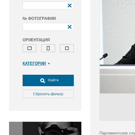
№ ФОТОГРАФИИ
ОРИЕНТАЦИЯ
КАТЕГОРИИ
Армия и ВПК
Досуг, туризм и отдых
Найти
Культура
Медицина
Сбросить фильтр
Наука
Образование
Общество
Окружающая среда
Политика
Парламентские слу