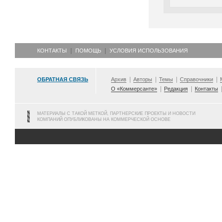
КОНТАКТЫ
ПОМОЩЬ
УСЛОВИЯ ИСПОЛЬЗОВАНИЯ
ОБРАТНАЯ СВЯЗЬ
Архив
Авторы
Темы
Справочники
О «Коммерсанте»
Редакция
Контакты
МАТЕРИАЛЫ С ТАКОЙ МЕТКОЙ, ПАРТНЕРСКИЕ ПРОЕКТЫ И НОВОСТИ
КОМПАНИЙ ОПУБЛИКОВАНЫ НА КОММЕРЧЕСКОЙ ОСНОВЕ