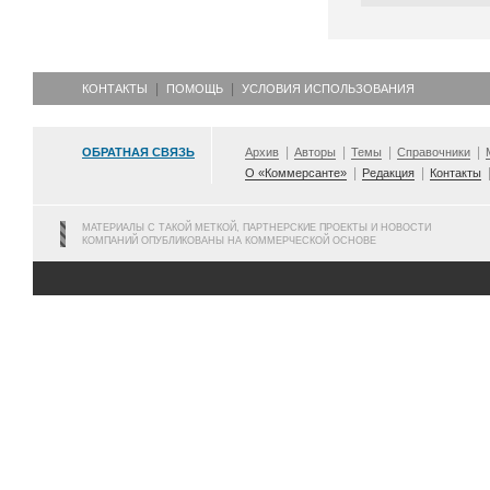
КОНТАКТЫ
ПОМОЩЬ
УСЛОВИЯ ИСПОЛЬЗОВАНИЯ
ОБРАТНАЯ СВЯЗЬ
Архив
Авторы
Темы
Справочники
О «Коммерсанте»
Редакция
Контакты
МАТЕРИАЛЫ С ТАКОЙ МЕТКОЙ, ПАРТНЕРСКИЕ ПРОЕКТЫ И НОВОСТИ
КОМПАНИЙ ОПУБЛИКОВАНЫ НА КОММЕРЧЕСКОЙ ОСНОВЕ