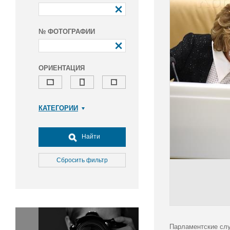
№ ФОТОГРАФИИ
ОРИЕНТАЦИЯ
КАТЕГОРИИ
Армия и ВПК
Досуг, туризм и отдых
Найти
Культура
Медицина
Сбросить фильтр
Наука
Образование
Общество
Окружающая среда
Политика
Парламентские слу