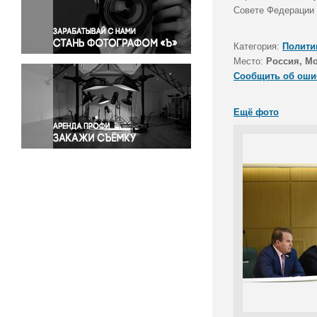
Правосудие
Совете Федерации 
Происшествия и конфликты
Религия
Категория:
Полити
Место:
Россия, М
Светская жизнь
Сообщить об оши
Спорт
Экология
Ещё фото
Экономика и бизнес