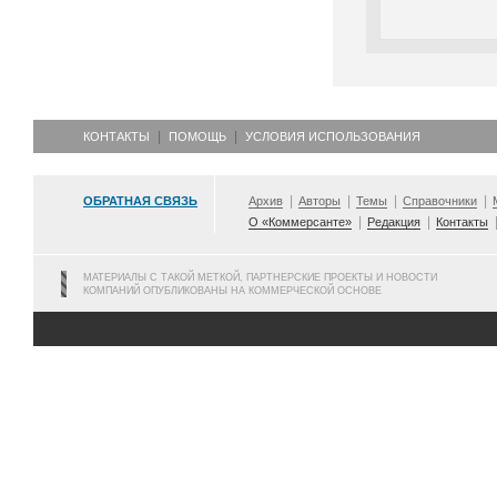
КОНТАКТЫ
ПОМОЩЬ
УСЛОВИЯ ИСПОЛЬЗОВАНИЯ
ОБРАТНАЯ СВЯЗЬ
Архив
Авторы
Темы
Справочники
О «Коммерсанте»
Редакция
Контакты
МАТЕРИАЛЫ С ТАКОЙ МЕТКОЙ, ПАРТНЕРСКИЕ ПРОЕКТЫ И НОВОСТИ
КОМПАНИЙ ОПУБЛИКОВАНЫ НА КОММЕРЧЕСКОЙ ОСНОВЕ