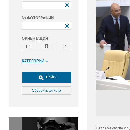
№ ФОТОГРАФИИ
ОРИЕНТАЦИЯ
КАТЕГОРИИ
Армия и ВПК
Досуг, туризм и отдых
Найти
Культура
Медицина
Сбросить фильтр
Наука
Образование
Общество
Окружающая среда
Политика
Парламентские слу