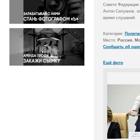
Правосудие
Совете Федерации 
Антон Силуанов, з
Происшествия и конфликты
время слушаний.
Религия
Светская жизнь
Категория:
Полити
Спорт
Место:
Россия, М
Экология
Сообщить об оши
Экономика и бизнес
Ещё фото