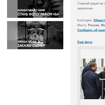
Правосудие
Главный редактор 
церемонии.
Происшествия и конфликты
Религия
Категория:
Общест
Светская жизнь
Место:
Россия, М
Спорт
Сообщить об оши
Экология
Экономика и бизнес
Ещё фото