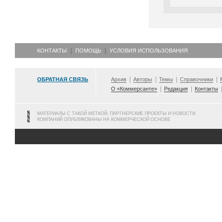
КОНТАКТЫ
ПОМОЩЬ
УСЛОВИЯ ИСПОЛЬЗОВАНИЯ
ОБРАТНАЯ СВЯЗЬ
Архив
Авторы
Темы
Справочники
О «Коммерсанте»
Редакция
Контакты
МАТЕРИАЛЫ С ТАКОЙ МЕТКОЙ, ПАРТНЕРСКИЕ ПРОЕКТЫ И НОВОСТИ
КОМПАНИЙ ОПУБЛИКОВАНЫ НА КОММЕРЧЕСКОЙ ОСНОВЕ