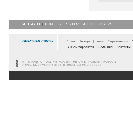
КОНТАКТЫ
ПОМОЩЬ
УСЛОВИЯ ИСПОЛЬЗОВАНИЯ
ОБРАТНАЯ СВЯЗЬ
Архив
Авторы
Темы
Справочники
О «Коммерсанте»
Редакция
Контакты
МАТЕРИАЛЫ С ТАКОЙ МЕТКОЙ, ПАРТНЕРСКИЕ ПРОЕКТЫ И НОВОСТИ
КОМПАНИЙ ОПУБЛИКОВАНЫ НА КОММЕРЧЕСКОЙ ОСНОВЕ