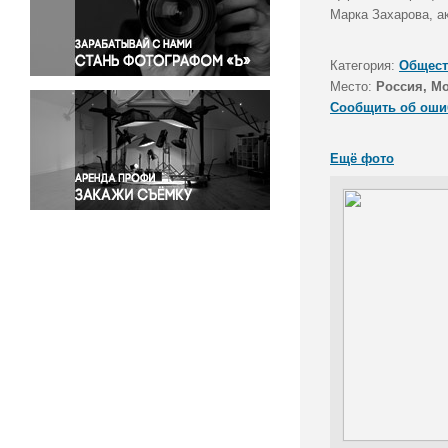
Правосудие
Марка Захарова, а
Происшествия и конфликты
Религия
Категория:
Общест
Место:
Россия, М
Светская жизнь
Сообщить об оши
Спорт
Экология
Ещё фото
Экономика и бизнес