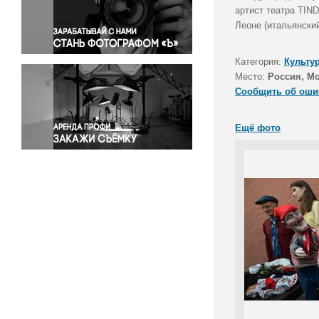
Правосудие
артист театра TIND
Леоне (итальянски
Происшествия и конфликты
Религия
Категория:
Культу
Светская жизнь
Место:
Россия, Мо
Спорт
Сообщить об оши
Экология
Экономика и бизнес
Ещё фото