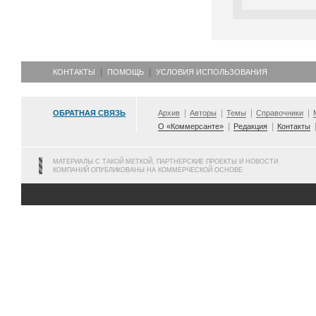
КОНТАКТЫ
ПОМОЩЬ
УСЛОВИЯ ИСПОЛЬЗОВАНИЯ
ОБРАТНАЯ СВЯЗЬ
Архив
Авторы
Темы
Справочники
О «Коммерсанте»
Редакция
Контакты
МАТЕРИАЛЫ С ТАКОЙ МЕТКОЙ, ПАРТНЕРСКИЕ ПРОЕКТЫ И НОВОСТИ
КОМПАНИЙ ОПУБЛИКОВАНЫ НА КОММЕРЧЕСКОЙ ОСНОВЕ