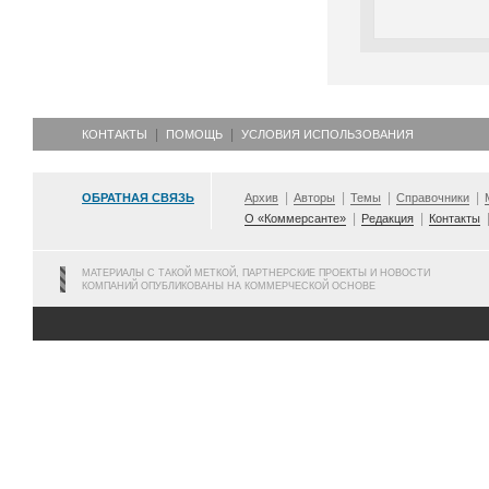
КОНТАКТЫ
ПОМОЩЬ
УСЛОВИЯ ИСПОЛЬЗОВАНИЯ
ОБРАТНАЯ СВЯЗЬ
Архив
Авторы
Темы
Справочники
О «Коммерсанте»
Редакция
Контакты
МАТЕРИАЛЫ С ТАКОЙ МЕТКОЙ, ПАРТНЕРСКИЕ ПРОЕКТЫ И НОВОСТИ
КОМПАНИЙ ОПУБЛИКОВАНЫ НА КОММЕРЧЕСКОЙ ОСНОВЕ