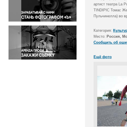
Правосудие
артист театра La P
TINDIPIC Томас Жел
Происшествия и конфликты
Пульчинелла) во в
Религия
Светская жизнь
Категория:
Культу
Спорт
Место:
Россия, Мо
Экология
Сообщить об оши
Экономика и бизнес
Ещё фото