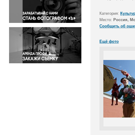
Правосудие
Происшествия и конфликты
Категория:
Культу
Религия
Место:
Россия, Мо
Сообщить об оши
Светская жизнь
Спорт
Ещё фото
Экология
Экономика и бизнес