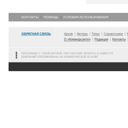
КОНТАКТЫ
ПОМОЩЬ
УСЛОВИЯ ИСПОЛЬЗОВАНИЯ
ОБРАТНАЯ СВЯЗЬ
Архив
Авторы
Темы
Справочники
О «Коммерсанте»
Редакция
Контакты
МАТЕРИАЛЫ С ТАКОЙ МЕТКОЙ, ПАРТНЕРСКИЕ ПРОЕКТЫ И НОВОСТИ
КОМПАНИЙ ОПУБЛИКОВАНЫ НА КОММЕРЧЕСКОЙ ОСНОВЕ