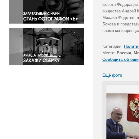
Правосудие
Совета Федерации 
общества Андрей К
Происшествия и конфликты
Михаил Федотов, п
Религия
Бокова и представ
Светская жизнь
время конференци
Спорт
Экология
Категория:
Полити
Экономика и бизнес
Место:
Россия, М
Сообщить об оши
Ещё фото