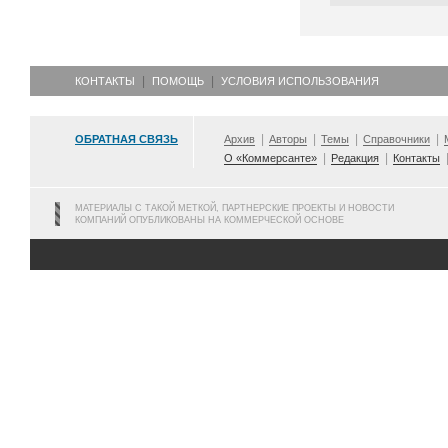
КОНТАКТЫ
ПОМОЩЬ
УСЛОВИЯ ИСПОЛЬЗОВАНИЯ
ОБРАТНАЯ СВЯЗЬ
Архив
Авторы
Темы
Справочники
О «Коммерсанте»
Редакция
Контакты
МАТЕРИАЛЫ С ТАКОЙ МЕТКОЙ, ПАРТНЕРСКИЕ ПРОЕКТЫ И НОВОСТИ
КОМПАНИЙ ОПУБЛИКОВАНЫ НА КОММЕРЧЕСКОЙ ОСНОВЕ