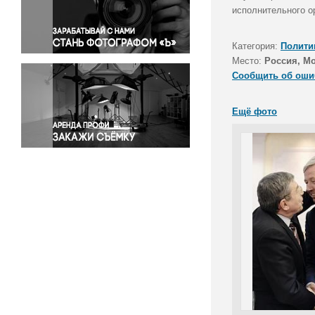
Правосудие
исполнительного о
Происшествия и конфликты
Религия
Категория:
Полити
Место:
Россия, М
Светская жизнь
Сообщить об оши
Спорт
Экология
Ещё фото
Экономика и бизнес