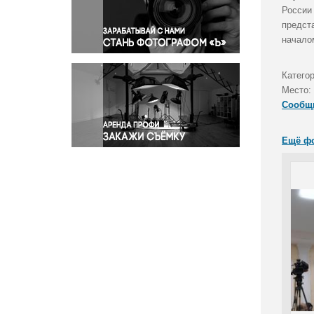
Правосудие
России 
предст
Происшествия и конфликты
начало
Религия
Светская жизнь
Катего
Спорт
Место:
Экология
Сообщ
Экономика и бизнес
Ещё ф