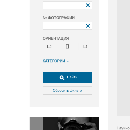
№ ФОТОГРАФИИ
ОРИЕНТАЦИЯ
КАТЕГОРИИ
Армия и ВПК
Досуг, туризм и отдых
Найти
Культура
Медицина
Сбросить фильтр
Наука
Образование
Общество
Окружающая среда
Политика
Научно