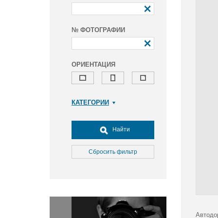
№ ФОТОГРАФИИ
ОРИЕНТАЦИЯ
КАТЕГОРИИ
Армия и ВПК
Досуг, туризм и отдых
Найти
Культура
Медицина
Сбросить фильтр
Наука
Образование
Общество
Окружающая среда
Политика
Автодо