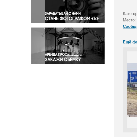
Правосудие
Происшествия и конфликты
Катего
Религия
Место:
Сообщ
Светская жизнь
Спорт
Ещё ф
Экология
Экономика и бизнес