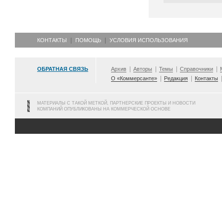
КОНТАКТЫ
ПОМОЩЬ
УСЛОВИЯ ИСПОЛЬЗОВАНИЯ
ОБРАТНАЯ СВЯЗЬ
Архив
Авторы
Темы
Справочники
О «Коммерсанте»
Редакция
Контакты
МАТЕРИАЛЫ С ТАКОЙ МЕТКОЙ, ПАРТНЕРСКИЕ ПРОЕКТЫ И НОВОСТИ
КОМПАНИЙ ОПУБЛИКОВАНЫ НА КОММЕРЧЕСКОЙ ОСНОВЕ