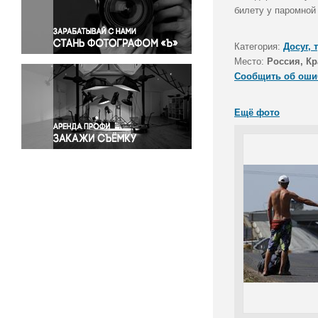
Правосудие
билету у паромной
Происшествия и конфликты
Религия
Категория:
Досуг, 
Место:
Россия, К
Светская жизнь
Сообщить об оши
Спорт
Экология
Ещё фото
Экономика и бизнес