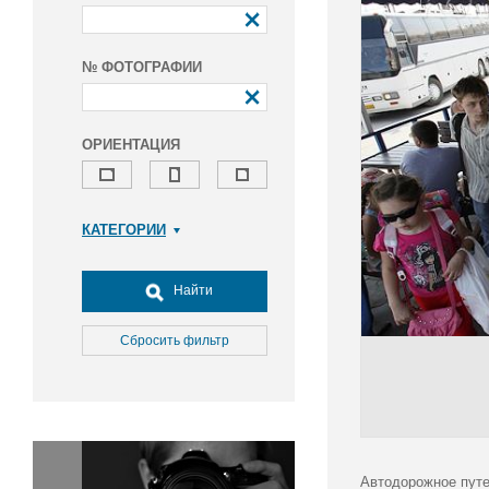
№ ФОТОГРАФИИ
ОРИЕНТАЦИЯ
КАТЕГОРИИ
Армия и ВПК
Досуг, туризм и отдых
Найти
Культура
Медицина
Сбросить фильтр
Наука
Образование
Общество
Окружающая среда
Политика
Автодорожное путе