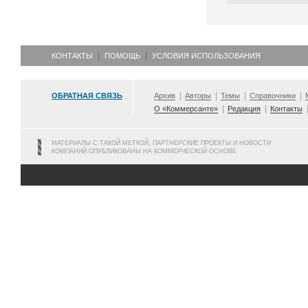
КОНТАКТЫ
ПОМОЩЬ
УСЛОВИЯ ИСПОЛЬЗОВАНИЯ
ОБРАТНАЯ СВЯЗЬ
Архив
Авторы
Темы
Справочники
О «Коммерсанте»
Редакция
Контакты
МАТЕРИАЛЫ С ТАКОЙ МЕТКОЙ, ПАРТНЕРСКИЕ ПРОЕКТЫ И НОВОСТИ
КОМПАНИЙ ОПУБЛИКОВАНЫ НА КОММЕРЧЕСКОЙ ОСНОВЕ