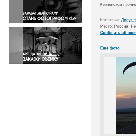
Правосудие
Керченском пролив
Происшествия и конфликты
Религия
Категория:
Досуг, 
Место:
Россия, Р
Светская жизнь
Сообщить об оши
Спорт
Экология
Ещё фото
Экономика и бизнес