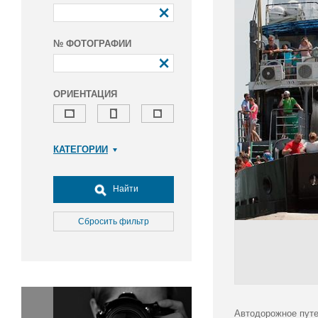
№ ФОТОГРАФИИ
ОРИЕНТАЦИЯ
КАТЕГОРИИ
Армия и ВПК
Досуг, туризм и отдых
Найти
Культура
Медицина
Сбросить фильтр
Наука
Образование
Общество
Окружающая среда
Политика
Автодорожное путе