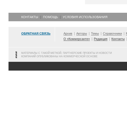
КОНТАКТЫ
ПОМОЩЬ
УСЛОВИЯ ИСПОЛЬЗОВАНИЯ
ОБРАТНАЯ СВЯЗЬ
Архив
Авторы
Темы
Справочники
О «Коммерсанте»
Редакция
Контакты
МАТЕРИАЛЫ С ТАКОЙ МЕТКОЙ, ПАРТНЕРСКИЕ ПРОЕКТЫ И НОВОСТИ
КОМПАНИЙ ОПУБЛИКОВАНЫ НА КОММЕРЧЕСКОЙ ОСНОВЕ