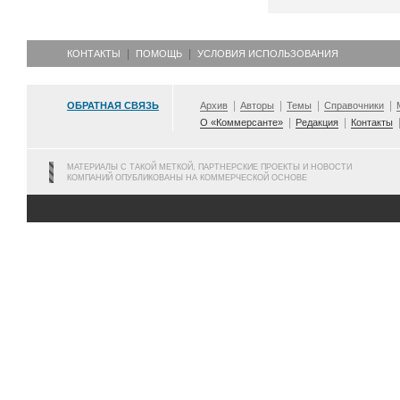
КОНТАКТЫ
ПОМОЩЬ
УСЛОВИЯ ИСПОЛЬЗОВАНИЯ
ОБРАТНАЯ СВЯЗЬ
Архив
Авторы
Темы
Справочники
О «Коммерсанте»
Редакция
Контакты
МАТЕРИАЛЫ С ТАКОЙ МЕТКОЙ, ПАРТНЕРСКИЕ ПРОЕКТЫ И НОВОСТИ
КОМПАНИЙ ОПУБЛИКОВАНЫ НА КОММЕРЧЕСКОЙ ОСНОВЕ