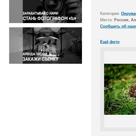
Правосудие
Происшествия и конфликты
Категория:
Окружа
Религия
Место:
Россия, Ал
Сообщить об оши
Светская жизнь
Спорт
Ещё фото
Экология
Экономика и бизнес