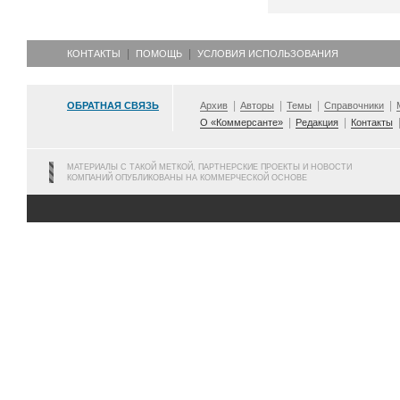
КОНТАКТЫ
ПОМОЩЬ
УСЛОВИЯ ИСПОЛЬЗОВАНИЯ
ОБРАТНАЯ СВЯЗЬ
Архив
Авторы
Темы
Справочники
О «Коммерсанте»
Редакция
Контакты
МАТЕРИАЛЫ С ТАКОЙ МЕТКОЙ, ПАРТНЕРСКИЕ ПРОЕКТЫ И НОВОСТИ
КОМПАНИЙ ОПУБЛИКОВАНЫ НА КОММЕРЧЕСКОЙ ОСНОВЕ