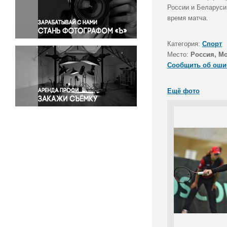
Правосудие
России и Беларуси
время матча.
Происшествия и конфликты
Религия
Категория:
Спорт
Светская жизнь
Место:
Россия, М
Спорт
Сообщить об оши
Экология
Экономика и бизнес
Ещё фото