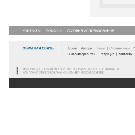
КОНТАКТЫ
ПОМОЩЬ
УСЛОВИЯ ИСПОЛЬЗОВАНИЯ
ОБРАТНАЯ СВЯЗЬ
Архив
Авторы
Темы
Справочники
О «Коммерсанте»
Редакция
Контакты
МАТЕРИАЛЫ С ТАКОЙ МЕТКОЙ, ПАРТНЕРСКИЕ ПРОЕКТЫ И НОВОСТИ
КОМПАНИЙ ОПУБЛИКОВАНЫ НА КОММЕРЧЕСКОЙ ОСНОВЕ