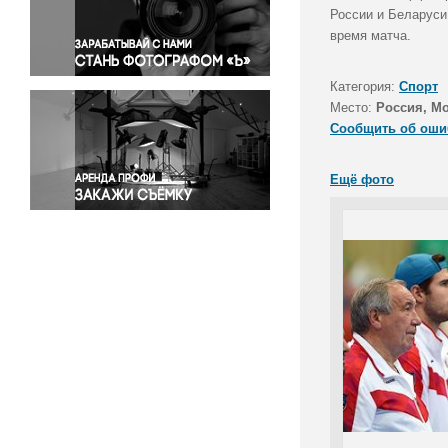
Правосудие
России и Беларуси
время матча.
Происшествия и конфликты
Религия
Категория:
Спорт
Светская жизнь
Место:
Россия, М
Спорт
Сообщить об оши
Экология
Экономика и бизнес
Ещё фото