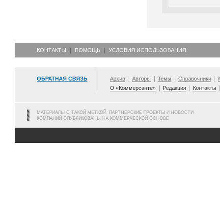
КОНТАКТЫ
ПОМОЩЬ
УСЛОВИЯ ИСПОЛЬЗОВАНИЯ
ОБРАТНАЯ СВЯЗЬ
Архив
Авторы
Темы
Справочники
О «Коммерсанте»
Редакция
Контакты
МАТЕРИАЛЫ С ТАКОЙ МЕТКОЙ, ПАРТНЕРСКИЕ ПРОЕКТЫ И НОВОСТИ
КОМПАНИЙ ОПУБЛИКОВАНЫ НА КОММЕРЧЕСКОЙ ОСНОВЕ